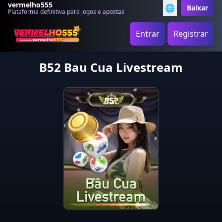
vermelho555
🌐
Baixar
Plataforma definitiva para jogos e apostas
Entrar
Registrar
B52 Bau Cua Livestream