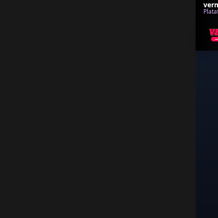
ver
Plata