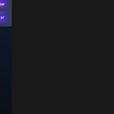
xar
rar